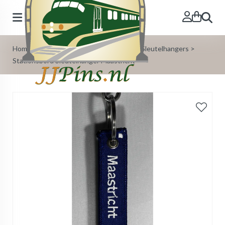
Zoeken
Home
>
Onze Producten
>
Stationsbord Sleutelhangers
>
Stationsbord Sleutelhanger Maastricht