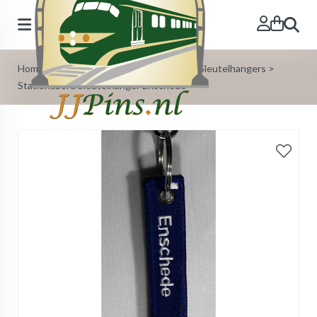
Zoeken
Home
>
Onze Producten
>
Stationsbord Sleutelhangers
>
Stationsbord Sleutelhanger Enschede