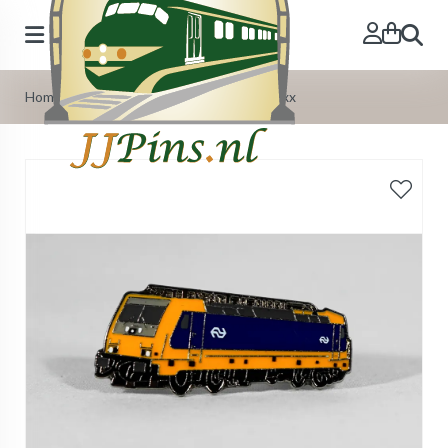
Zoeken
Home
>
Onze Producten
>
Pins
>
Pin Traxx