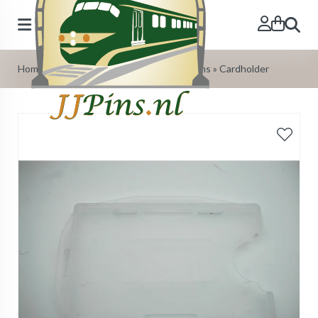
Search
Home
»
Our Products
»
JJPins.nl Logo items
»
Cardholder