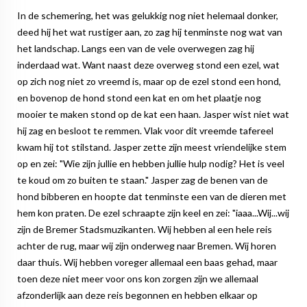
In de schemering, het was gelukkig nog niet helemaal donker,
deed hij het wat rustiger aan, zo zag hij tenminste nog wat van
het landschap. Langs een van de vele overwegen zag hij
inderdaad wat. Want naast deze overweg stond een ezel, wat
op zich nog niet zo vreemd is, maar op de ezel stond een hond,
en bovenop de hond stond een kat en om het plaatje nog
mooier te maken stond op de kat een haan. Jasper wist niet wat
hij zag en besloot te remmen. Vlak voor dit vreemde tafereel
kwam hij tot stilstand. Jasper zette zijn meest vriendelijke stem
op en zei: "Wie zijn jullie en hebben jullie hulp nodig? Het is veel
te koud om zo buiten te staan." Jasper zag de benen van de
hond bibberen en hoopte dat tenminste een van de dieren met
hem kon praten. De ezel schraapte zijn keel en zei: "iaaa...Wij...wij
zijn de Bremer Stadsmuzikanten. Wij hebben al een hele reis
achter de rug, maar wij zijn onderweg naar Bremen. Wij horen
daar thuis. Wij hebben voreger allemaal een baas gehad, maar
toen deze niet meer voor ons kon zorgen zijn we allemaal
afzonderlijk aan deze reis begonnen en hebben elkaar op