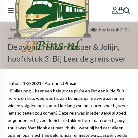
Search
Home
»
Blog
»
De avonturen van Jasper & Jolijn, hoofdstuk 3: Bij
Leer de grens over
De avonturen van Jasper & Jolijn,
hoofdstuk 3: Bij Leer de grens over
Datum:
1-3-2021
- Auteur:
JJPins.nl
Hij blies nog 1 keer een hele grote pluim en liet een luide fluit
horen, en hop, weg was hij. Zijn kompas gaf de weg aan en zijn
wielen volgden het spoor. Hoe lang zou het duren voor hij weer
iemand tegen zou komen? Deze reis was in ieder geval al goed
begonnen en hij voelde zich al stukken beter dan toen hij nog
thuis was. Wat klonk dat raar...thuis... want hij had daar alleen
opa, en opa is echt geweldig, maar er miste wat...Jasper voelde